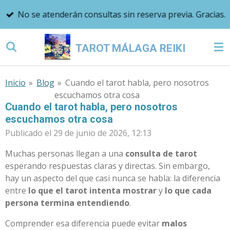
Ir
No se atenderán consultas sin reserva previa. Gracias.
al
contenido
TAROT MÁLAGA REIKI
principal
Inicio
»
Blog
»
Cuando el tarot habla, pero nosotros
escuchamos otra cosa
Cuando el tarot habla, pero nosotros
escuchamos otra cosa
Publicado el 29 de junio de 2026, 12:13
Muchas personas llegan a una
consulta de tarot
esperando respuestas claras y directas. Sin embargo,
hay un aspecto del que casi nunca se habla: la diferencia
entre
lo que el tarot intenta mostrar
y
lo que cada
persona termina entendiendo
.
Comprender esa diferencia puede evitar
malos