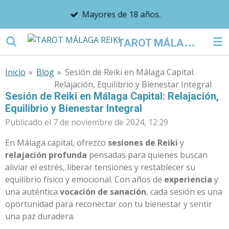
Ir
Mayores de 18 años.
al
contenido
T
AROT MÁLAGA REIKI
principal
Inicio
»
Blog
»
Sesión de Reiki en Málaga Capital:
Relajación, Equilibrio y Bienestar Integral
Sesión de Reiki en Málaga Capital: Relajación,
Equilibrio y Bienestar Integral
Publicado el 7 de noviembre de 2024, 12:29
En Málaga capital, ofrezco
sesiones de Reiki
y
relajación profunda
pensadas para quienes buscan
aliviar el estrés, liberar tensiones y restablecer su
equilibrio físico y emocional. Con años de
experiencia
y
una auténtica
vocación de sanación
, cada sesión es una
oportunidad para reconectar con tu bienestar y sentir
una paz duradera.