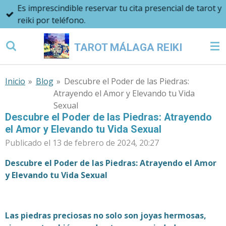
Es imprescindible reservar tu cita presencial de tarot y
Ir
reiki por teléfono.
al
contenido
TAROT MÁLAGA REIKI
principal
Inicio
»
Blog
»
Descubre el Poder de las Piedras:
Atrayendo el Amor y Elevando tu Vida
Sexual
Descubre el Poder de las Piedras: Atrayendo
el Amor y Elevando tu Vida Sexual
Publicado el 13 de febrero de 2024, 20:27
Descubre el Poder de las Piedras: Atrayendo el Amor
y Elevando tu Vida Sexual
Las piedras preciosas no solo son joyas hermosas,