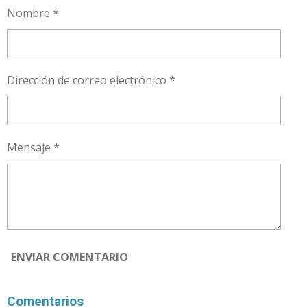
R
R
R
R
Nombre *
T
T
T
T
I
I
I
I
R
R
R
R
Dirección de correo electrónico *
Mensaje *
ENVIAR COMENTARIO
Comentarios