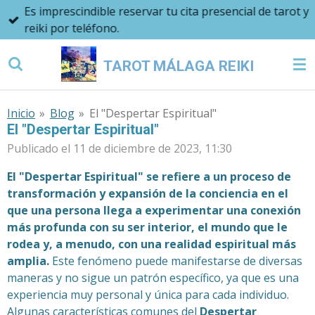
Es imprescindible reservar tu cita presencial de tarot y
Ir
reiki por teléfono.
al
contenido
TAROT MÁLAGA REIKI
principal
Inicio
»
Blog
»
El "Despertar Espiritual"
El "Despertar Espiritual"
Publicado el 11 de diciembre de 2023, 11:30
El "Despertar Espiritual" se refiere a un proceso de
transformación y expansión de la conciencia en el
que una persona llega a experimentar una conexión
más profunda con su ser interior, el mundo que le
rodea y, a menudo, con una realidad espiritual más
amplia.
Este fenómeno puede manifestarse de diversas
maneras y no sigue un patrón específico, ya que es una
experiencia muy personal y única para cada individuo.
Algunas características comunes del
Despertar