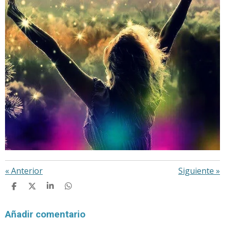
«
Anterior
Siguiente
»
C
C
C
C
O
O
O
O
M
M
M
M
P
P
P
P
Añadir comentario
A
A
A
A