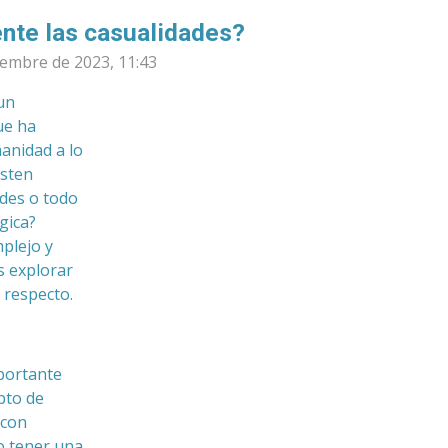
nte las casualidades?
iembre de 2023, 11:43
un
ue ha
anidad a lo
isten
ades o todo
gica?
plejo y
s explorar
 respecto.
mportante
pto de
 con
o tener una