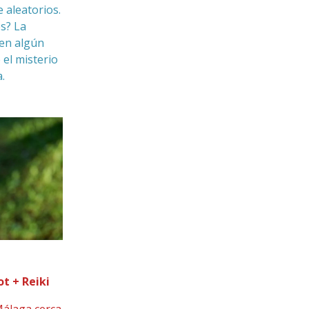
aleatorios.
es? La
en algún
el misterio
a.
t + Reiki
laga cerca