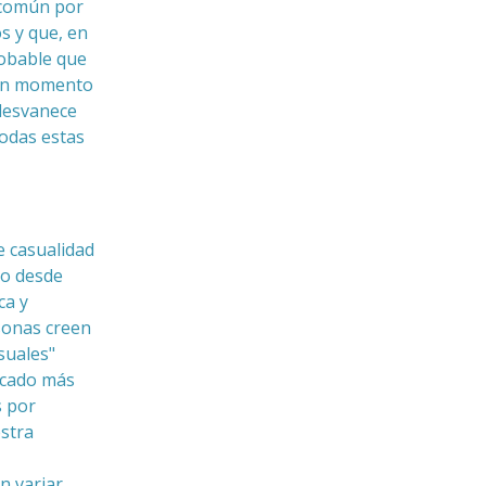
 común por
os y que, en
robable que
gún momento
 desvanece
odas estas
e casualidad
do desde
ca y
sonas creen
suales"
icado más
s por
estra
n variar