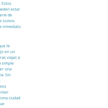
. Estos
ueden estar
erie de
re somos
e inmediato.
que te
go en un
as viajas a
A simple
cer una
a. Sin
s
amos
enían
misma ciudad
que