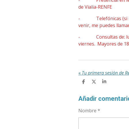
de Vialia-RENFE
- Telefónicas (si 
venir, me puedes llama
- Consultas de: lu
viernes. Mayores de 18
«
Tu primera sesión de Re
C
C
C
O
O
O
M
M
M
P
P
P
Añadir comentari
A
A
A
R
R
R
Nombre *
T
T
T
I
I
I
R
R
R