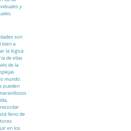
ividuales y
uales.
lidades son
i bien a
r la lógica
ía de ellas
vés de la
mplejas
ro mundo.
es pueden
maravillosos
ida,
 recordar
stá lleno de
ctores
uir en los