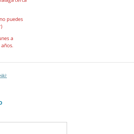
no puedes
r)
nes a
 años.
iki:
o