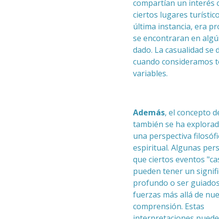
compartían un interés
ciertos lugares turístic
última instancia, era p
se encontraran en al
dado. La casualidad se
cuando consideramos t
variables.
Además
, el concepto d
también se ha explora
una perspectiva filosófi
espiritual. Algunas per
que ciertos eventos "ca
pueden tener un signif
profundo o ser guiado
fuerzas más allá de nu
comprensión. Estas
interpretaciones puede