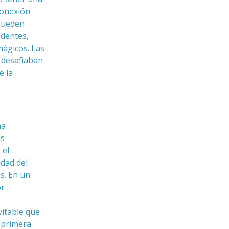
conexión
 pueden
dentes,
mágicos. Las
 desafiaban
e la
na
as
 el
idad del
s. En un
or
vitable que
 primera