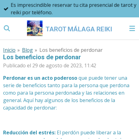
Es imprescindible reservar tu cita presencial de tarot y
Ir
reiki por teléfono.
al
contenido
TAROT MÁLAGA REIKI
principal
Inicio
»
Blog
»
Los beneficios de perdonar
Los beneficios de perdonar
Publicado el 29 de agosto de 2023, 11:42
Perdonar es un acto poderoso
que puede tener una
serie de beneficios tanto para la persona que perdona
como para la persona perdonada y las relaciones en
general. Aquí hay algunos de los beneficios de la
capacidad de perdonar:
Reducción del estrés:
El perdón puede liberar a la