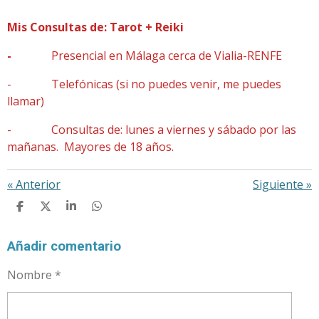
Mis Consultas de: Tarot + Reiki
-
Presencial en Málaga cerca de Vialia-RENFE
- Telefónicas (si no puedes venir, me puedes
llamar)
- Consultas de: lunes a viernes y sábado por las
mañanas. Mayores de 18 años.
«
Anterior
Siguiente
»
C
C
C
C
O
O
O
O
M
M
M
M
P
P
P
P
Añadir comentario
A
A
A
A
R
R
R
R
Nombre *
T
T
T
T
I
I
I
I
R
R
R
R